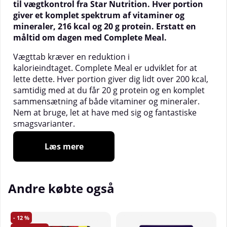
til vægtkontrol fra Star Nutrition. Hver portion
giver et komplet spektrum af vitaminer og
mineraler, 216 kcal og 20 g protein. Erstatt en
måltid om dagen med Complete Meal.
Vægttab kræver en reduktion i
kalorieindtaget. Complete Meal er udviklet for at
lette dette. Hver portion giver dig lidt over 200 kcal,
samtidig med at du får 20 g protein og en komplet
sammensætning af både vitaminer og mineraler.
Nem at bruge, let at have med sig og fantastiske
smagsvarianter.
Komplet måltidserstatning
Læs mere
Udviklet til vægtkontrol
Erstatning for ét måltid
Nem at bruge
Andre købte også
Nem at have med sig
Højt proteinindhold
Vitaminer og mineraler
12