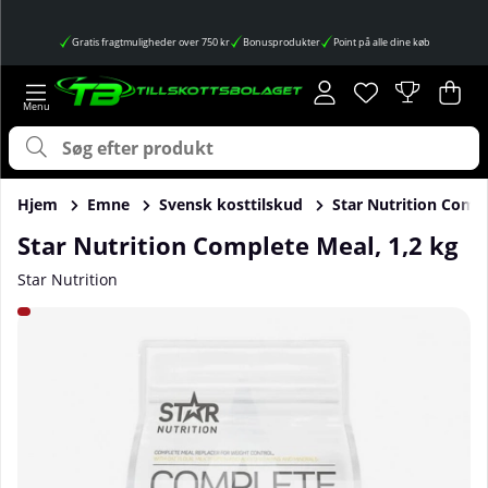
Gratis fragtmuligheder over 750 kr
Bonusprodukter
Point på alle dine køb
Ønskeliste
Antal på ønskes
.
Ind
Anta
.
Hjem
Emne
Svensk kosttilskud
Star Nutrition Compl
Star Nutrition Complete Meal, 1,2 kg
Star Nutrition
Produktbilleder Star Nutrition Complete Meal, 1,2 kg