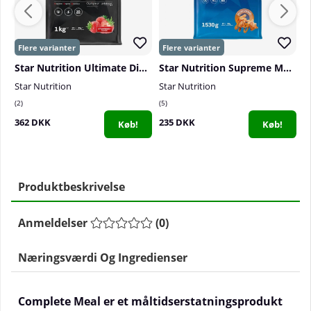
Star Nutrition Ultimate Diet Complex, 1 kg
Star Nutrition Supreme Mass, 1530 g
Star Nutrition
Star Nutrition
S
2
5
1
362 DKK
235 DKK
4
Køb!
Køb!
Produktbeskrivelse
Anmeldelser
(
0
)
Næringsværdi Og Ingredienser
Complete Meal er et måltidserstatningsprodukt