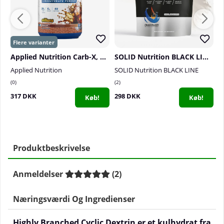
Applied Nutrition Carb-X, 1200 g
SOLID Nutrition BLACK LINE H.B.C.D, 900 g
Applied Nutrition
SOLID Nutrition BLACK LINE
S
0
2
0
317 DKK
298 DKK
5
Køb!
Køb!
Produktbeskrivelse
Anmeldelser
(
2
)
Næringsværdi Og Ingredienser
Highly Branched Cyclic Dextrin er et kulhydrat fra