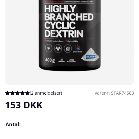
(
2 anmeldelser
)
Varenr:
STAR74583
Gennemsnitlig vurdering 5 ud af 5 Antal vurderinger 2
153
DKK
Antal: