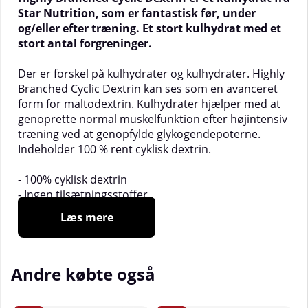
Star Nutrition, som er fantastisk før, under
og/eller efter træning. Et stort kulhydrat med et
stort antal forgreninger.
Der er forskel på kulhydrater og kulhydrater. Highly
Branched Cyclic Dextrin kan ses som en avanceret
form for maltodextrin. Kulhydrater hjælper med at
genoprette normal muskelfunktion efter højintensiv
træning ved at genopfylde glykogendepoterne.
Indeholder 100 % rent cyklisk dextrin.
- 100% cyklisk dextrin
- Ingen tilsætningsstoffer
- Genopretter muskelfunktionen
Læs mere
- God opløselighed i vand
- Før, under og efter træning
Andre købte også
Kulhydrater er en stor familie af forskellige
molekyler, og de er ikke alle skabt lige. Nogle er
hurtige, andre er langsomme med en masse midt