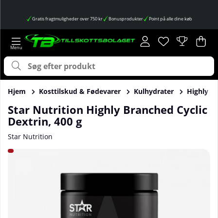
Gratis fragtmuligheder over 750 kr
Bonusprodukter
Point på alle dine køb
Ønskeliste
Antal på ønskes
.
Ind
Anta
.
Hjem
Kosttilskud & Fødevarer
Kulhydrater
Highly Br
Star Nutrition Highly Branched Cyclic
Dextrin, 400 g
Star Nutrition
Produktbilleder Star Nutrition Highly Branched Cyclic Dextr