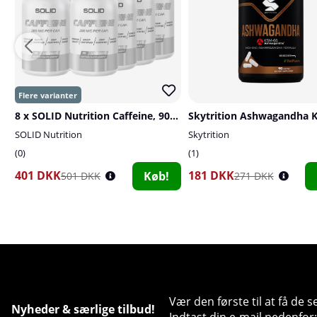
8 x SOLID Nutrition Caffeine, 90 caps
SOLID Nutrition
Skytrition
0
1
401 DKK
181 DKK
Køb!
501 DKK
271 DKK
Vær den første til at få de 
Nyheder & særlige tilbud!
Indtast din e-mail nedenfor: