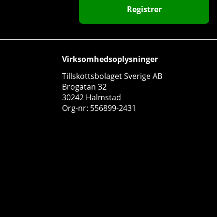
Registrer
Virksomhedsoplysninger
Tillskottsbolaget Sverige AB
Brogatan 32
30242 Halmstad
Org-nr: 556899-2431
Star Nutrition ALA, 90 caps
Star Nutrition
0
162 DKK
Køb!