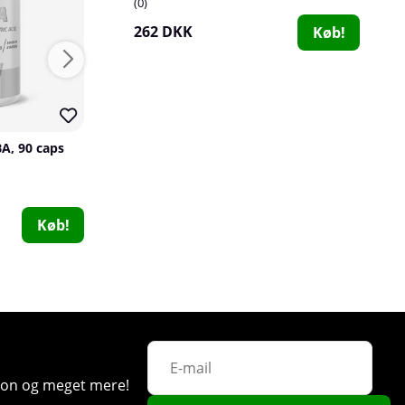
0
262 DKK
Køb!
A, 90 caps
2 x SOLID Nutrition Vitamin D, 90 caps
SOLID Nutrition
SOLID Nutrition
0
1
161 DKK
90 DKK
Køb!
Køb!
180 DKK
Swedish Supplements NAD+, 30 caps
Swedish Supplements
0
ation og meget mere!
217 DKK
Køb!