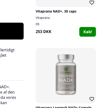
Vitaprana NAD+, 30 caps
Vitaprana
0
253 DKK
Køb!
lertidigt
gået
 NAD+.
Mavesyre indeholder saltsyre, som er kraftigt
e af den
dette kan være en hindring for optagelsen af v
 da vores
næringsstoffer i den mad, vi spiser. NAD+ er f
 kan
mavesyre og kan let nedbrydes i mavesækken.
kommer NAD+ i syreresistente kapsler.
Vitaprana Longevit NAD+ Complex, 30 caps