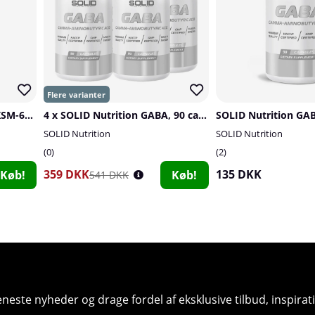
Skytrition Ashwagandha KSM-66, 90 caps
4 x SOLID Nutrition GABA, 90 caps
SOLID Nutrition GAB
SOLID Nutrition
SOLID Nutrition
0
2
359 DKK
135 DKK
Køb!
Køb!
541 DKK
seneste nyheder og drage fordel af eksklusive tilbud, inspir