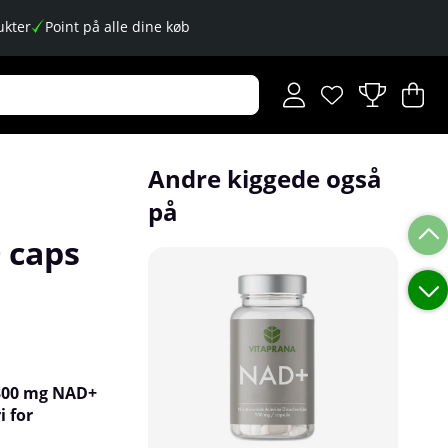
kter
Point på alle dine køb
Ønskeliste
Antal på ønskese
.
I
An
.
Andre kiggede også
på
 caps
 300 mg NAD+
i for