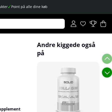
kter
Point på alle dine køb
Ønskeliste
Antal på ønskese
.
I
An
.
Andre kiggede også
på
 supplement