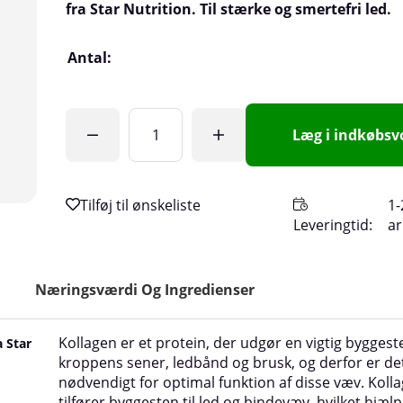
fra Star Nutrition. Til stærke og smertefri led.
Antal:
Læg i indkøbs
1-
Leveringtid:
a
Næringsværdi Og Ingredienser
Kollagen er et protein, der udgør en vigtig byggeste
a Star
kroppens sener, ledbånd og brusk, og derfor er de
nødvendigt for optimal funktion af disse væv. Koll
tilfører byggesten til led og bindevæv, hvilket hjæl