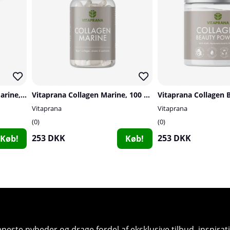
Vitaprana Pure Collagen Marine, 300 g
Vitaprana Collagen Marine, 100 caps
Vitaprana
Vitaprana
0
0
253 DKK
253 DKK
Køb!
Køb!
seneste nyheder og drage fordel af eksklusive tilbud, inspir