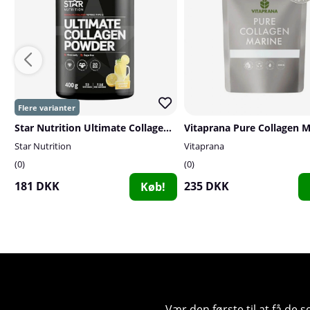
Star Nutrition Ultimate Collagen Powder, 400 g
Star Nutrition
Vitaprana
0
0
181 DKK
235 DKK
Køb!
Vær den første til at få de 