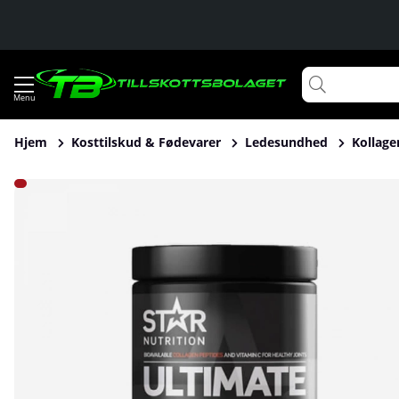
Hjem
Kosttilskud & Fødevarer
Ledesundhed
Kollage
Produktbilleder Star Nutrition Ultimate Collagen, 180 tabs