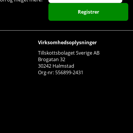
Registrer
Virksomhedsoplysninger
Tillskottsbolaget Sverige AB
Brogatan 32
30242 Halmstad
Org-nr: 556899-2431
Swedish Supplements Collagen Beauty, 90 caps
Swedish Supplements
0
226 DKK
Køb!