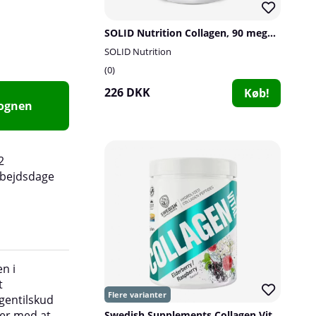
SOLID Nutrition Collagen, 90 mega caps
SOLID Nutrition
0
226 DKK
Køb!
vognen
2
rbejdsdage
n i
fremstilles gennem omhyggelig opsplitning af
t
kollagenprotein for at give peptider med den r
agentilskud
sammensætning og molekylvægt, så de optages
per med at
har positive virkninger på ledbrusket.
Swedish Supplements Collagen Vital, 400 g