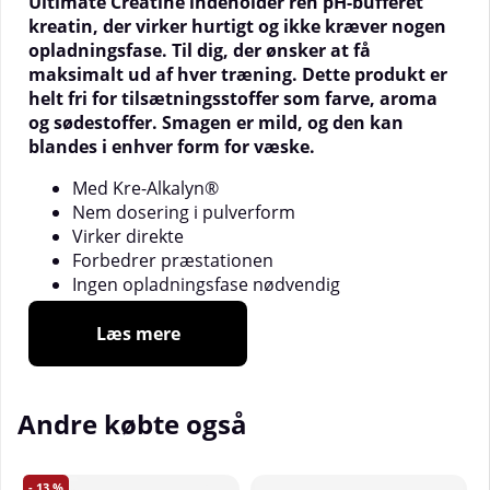
Ultimate Creatine indeholder ren pH-bufferet
kreatin, der virker hurtigt og ikke kræver nogen
opladningsfase. Til dig, der ønsker at få
maksimalt ud af hver træning. Dette produkt er
helt fri for tilsætningsstoffer som farve, aroma
og sødestoffer. Smagen er mild, og den kan
blandes i enhver form for væske.
Med Kre-Alkalyn®
Nem dosering i pulverform
Virker direkte
Forbedrer præstationen
Ingen opladningsfase nødvendig
pH-bufferet Kre-Alkalyn®
Læs mere
Ultimate Creatine indeholder Kre-Alkalyn i
pulverform. Kre-Alkalyn er en ren
Andre købte også
kreatinmonohydrat, der er pH-bufferet for optimal
optagelse. pH-værdien i Kre-Alkalyn er så høj som
tolv, hvilket betyder, at det er basisk og dermed kan
13