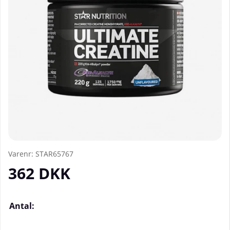
Varenr:
STAR65767
362
DKK
Antal: