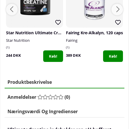
Star Nutrition Ultimate Creatine, 90 caps
Fairing Kre-Alkalyn, 120 caps
Star Nutrition
Fairing
S
1
1
0
244 DKK
389 DKK
3
Køb!
Køb!
Produktbeskrivelse
Anmeldelser
(
0
)
Næringsværdi Og Ingredienser