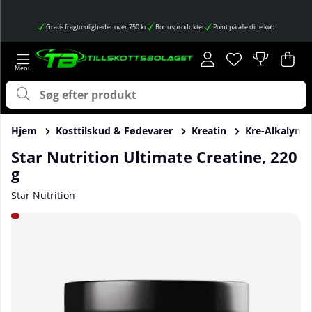
Gratis fragtmuligheder over 750 kr
Bonusprodukter
Point på alle dine køb
Ønskeliste
Antal på ønskes
.
Ind
Anta
.
Hjem
Kosttilskud & Fødevarer
Kreatin
Kre-Alkalyn
Star Nutrition Ultimate Creatine, 220
g
Star Nutrition
Produktbilleder Star Nutrition Ultimate Creatine, 220 g