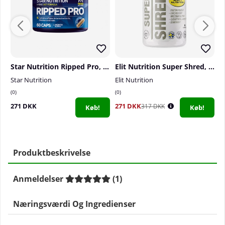
Star Nutrition Ripped Pro, 60 caps
Elit Nutrition Super Shred, 90 caps
Star Nutrition
Elit Nutrition
S
0
0
0
271 DKK
271 DKK
2
317 DKK
Køb!
Køb!
Produktbeskrivelse
Anmeldelser
(
1
)
Næringsværdi Og Ingredienser