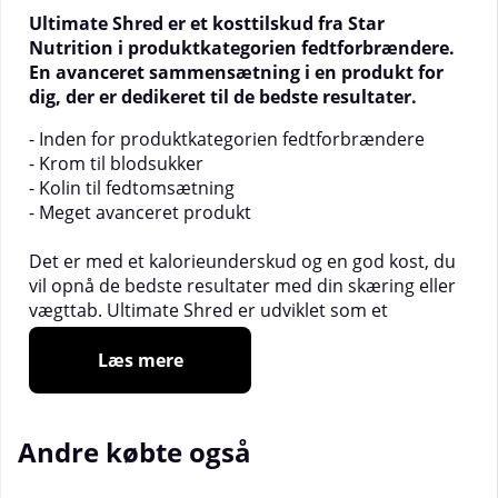
Ultimate Shred er et kosttilskud fra Star
Nutrition i produktkategorien fedtforbrændere.
En avanceret sammensætning i en produkt for
dig, der er dedikeret til de bedste resultater.
- Inden for produktkategorien fedtforbrændere
- Krom til blodsukker
- Kolin til fedtomsætning
- Meget avanceret produkt
Det er med et kalorieunderskud og en god kost, du
vil opnå de bedste resultater med din skæring eller
vægttab. Ultimate Shred er udviklet som et
supplement til din træning og kost, og Star Nutrition
har valgt ikke at holde tilbage med, hvad dette
Læs mere
produkt indeholder.
Ultimate Shape er et komplekst produkt, hvor
Andre købte også
indholdet er velovervejet. Dette produkt indeholder
blandt andet krom, der bidrager til at opretholde