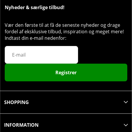
dag. Överskrid ej rekommenderad daglig dos.
Nyheder & særlige tilbud!
Förvaring:
Förvaras utom räckhåll för barn i väl
försluten originalförpackning.
Vær den første til at få de seneste nyheder og drage
fordel af eksklusive tilbud, inspiration og meget mere!
Övrig information:
Detta är ett kosttillskott och bör
Indtast din e-mail nedenfor:
ej användas som ett alternativ till en varierad kost.
Den rekommenderade dagliga dosen bör ej
överskridas. Förvaras oåtkomlig för små barn. Tänk
på vikten av en mångsidig och balanserad kost och
en hälsosam livsstil. Produkten är avsedd för friska
personer över 18 år. Om Du är gravid, ammande,
Registrer
lider av sjukdom eller behandlas med läkemedel bör
Du kontakta läkare innan Du använder produkten.
Innehåller koffein (200 mg - 300 mg per servering).
Rekommenderas ej för barn och gravida.
SHOPPING
INFORMATION