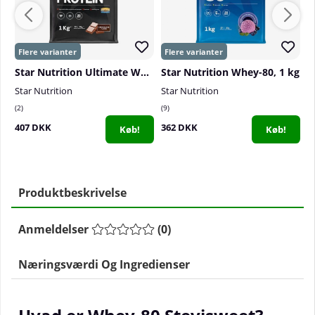
Star Nutrition Ultimate Whey Protein, 1 kg
Star Nutrition Whey-80, 1 kg
Star Nutrition
Star Nutrition
El
2
9
1
407 DKK
362 DKK
3
Køb!
Køb!
Produktbeskrivelse
Anmeldelser
(
0
)
Næringsværdi Og Ingredienser