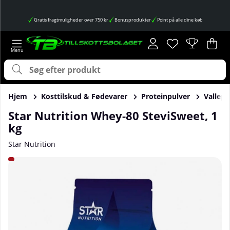
Gratis fragtmuligheder over 750 kr
Bonusprodukter
Point på alle dine køb
Ønskeliste
Antal på ønskes
.
Ind
Anta
.
Hjem
Kosttilskud & Fødevarer
Proteinpulver
Vallepr
Star Nutrition Whey-80 SteviSweet, 1
kg
Star Nutrition
Produktbilleder Star Nutrition Whey-80 SteviSweet, 1 kg