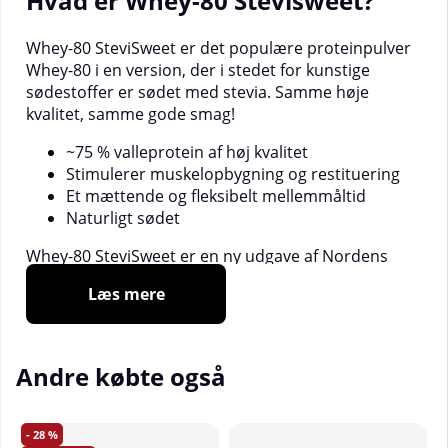
Hvad er Whey-80 Stevisweet?
Whey-80 SteviSweet er det populære proteinpulver
Whey-80 i en version, der i stedet for kunstige
sødestoffer er sødet med stevia. Samme høje
kvalitet, samme gode smag!
~75 % valleprotein af høj kvalitet
Stimulerer muskelopbygning og restituering
Et mættende og fleksibelt mellemmåltid
Naturligt sødet
Whey-80 SteviSweet er en ny udgave af Nordens
mest solgte proteinpulver Whey-80. Denne version
Læs mere
er fri for kunstige sødestoffer og får i stedet sin
sødme fra naturlige glykosider i Stevia.
Til hvem og hvornår?
Andre købte også
Whey-80 SteviSweet passer til dig, der gerne vil
28
undgå kunstige tilsætningsstoffer, og som vil have