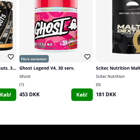
2 x DY Nutrition Blood & Guts, 380 g
Ghost Legend V4, 30 serv.
Ghost
Scitec Nutrition
1
0
453 DKK
181 DKK
Køb!
Køb!