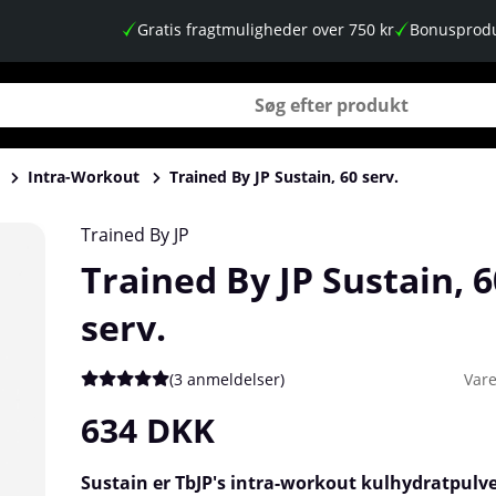
Gratis fragtmuligheder over 750 kr
Bonusprodu
Intra-Workout
Trained By JP Sustain, 60 serv.
Trained By JP
Trained By JP Sustain, 6
serv.
(
3 anmeldelser
)
Var
Gennemsnitlig vurdering 5 ud af 5 Antal vurderinger 3
634
DKK
Sustain er TbJP's intra-workout kulhydratpulve