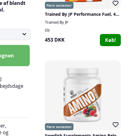
e af blandt
l.
Trained By JP Performance Fuel, 40 serv.
Trained By JP
0
453 DKK
Køb!
vognen
2
rbejdsdage
er,
______________________________________
e og
Antal portioner pr. emballage:
60
Swedish Supplements Amino Reload, 1 kg