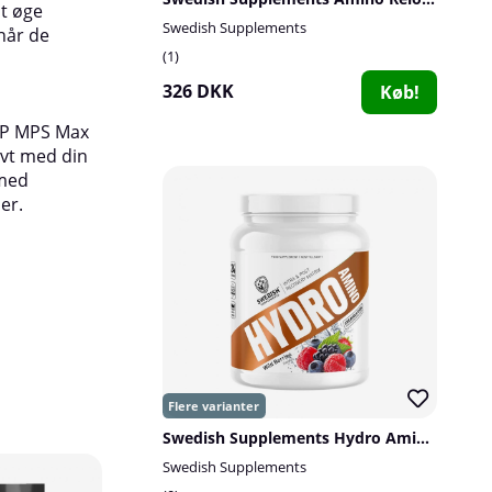
t øge
Anbefalet dosis:
Under kost, drik 1-2 portion
Swedish Supplements
 når de
træningspasset. Under opbygningsfasen, når m
1
opbygge muskelmasse, drik 2-3 portioner und
326 DKK
Køb!
træningspasset. Bland med mindst 750-1000 m
bJP MPS Max
ivt med din
 med
ner.
Swedish Supplements Hydro Amino, 775 g
Swedish Supplements