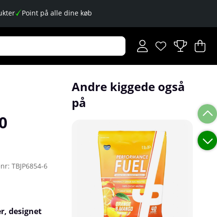
kter
Point på alle dine køb
Ønskeliste
Antal på ønskese
.
I
An
.
Andre kiggede også
på
0
enr:
TBJP6854-6
r, designet