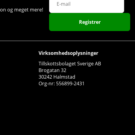
ation og meget mere!
Registrer
Virksomhedsoplysninger
Tillskottsbolaget Sverige AB
Brogatan 32
30242 Halmstad
Org-nr: 556899-2431
RAW Nutrition Christopher´s Juicy Pumps, 40 serv.
RAW Nutrition
0
525 DKK
Køb!