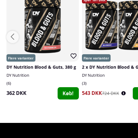
DY Nutrition Blood & Guts, 380 g
DY Nutrition
DY Nutrition
6
3
362 DKK
543 DKK
Køb!
724 DKK