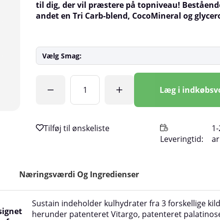
til dig, der vil præstere på topniveau! Beståend
andet en Tri Carb-blend, CocoMineral og glycero
Vælg Smag:
Antal
Læg i indkøbs
1-
Leveringtid:
a
Næringsværdi Og Ingredienser
Sustain indeholder kulhydrater fra 3 forskellige kild
signet
herunder patenteret Vitargo, patenteret palatinos