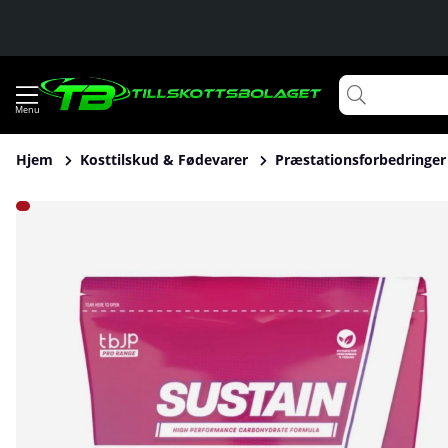
Hjem
Kosttilskud & Fødevarer
Præstationsforbedringer
Produktbilleder Trained By JP Sustain, 60 serv.