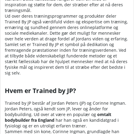
inspiration og støtte for dem, der stræber efter at nå deres
træningsmål.
Ud over deres træningsprogrammer og produkter deler
Trained By JP også værdifuld viden og ekspertise om træning,
ernæring og sundhed gennem deres onlineplatforme og
sociale mediekanaler. Dette gør det muligt for mennesker
over hele verden at drage fordel af Jordans viden og erfaring.
Samlet set er Trained By JP et symbol på dedikation og
fremragende præstationer inden for træningsverdenen. Ved
at tilbyde både videnskabeligt funderede metoder og et
stærkt fællesskab har de hjulpet mennesker med at nå deres
fysiske mål og inspireret dem til at stræbe efter det bedste i
sig selv.
Hvem er Trained by JP?
Trained by JP består af Jordan Peters (JP) og Corinne Ingman.
Jordan Peters, også kendt som JP, lever og ånder for
bodybuilding. Ud over at være en populær og
omtalt
bodybuilder fra England
har han også en kandidatgrad i
fysiologi og er en utroligt erfaren træner.
Sammen med sin kone, Corinne Ingman, grundlagde han