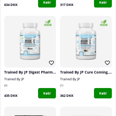
Køb!
Køb!
634 DKK
317 DKK
Trained By JP Digest Pharma Pro, 60 caps
Trained By JP Cure Coming, 60 serv.
Trained By JP
Trained By JP
2
1
Køb!
Køb!
435 DKK
362 DKK