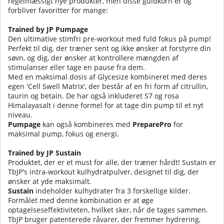
regelmæssigt nye produkter, men disse guldkorn er og
forbliver favoritter for mange:
Trained by JP Pumpage
Den ultimative stimfri pre-workout med fuld fokus på pump!
Perfekt til dig, der træner sent og ikke ønsker at forstyrre din
søvn, og dig, der ønsker at kontrollere mængden af
stimulanser eller tage en pause fra dem.
Med en maksimal dosis af Glycesize kombineret med deres
egen 'Cell Swell Matrix', der består af en fri form af citrullin,
taurin og betain. De har også inkluderet S7 og rosa
Himalayasalt i denne formel for at tage din pump til et nyt
niveau.
Pumpage
kan også kombineres med
PreparePro
for
maksimal pump, fokus og energi.
Trained by JP Sustain
Produktet, der er et must for alle, der træner hårdt! Sustain er
TbJP's intra-workout kulhydratpulver, designet til dig, der
ønsker at yde maksimalt.
Sustain
indeholder kulhydrater fra 3 forskellige kilder.
Formålet med denne kombination er at øge
optagelseseffektiviteten, hvilket sker, når de tages sammen.
TbJP bruger patenterede råvarer, der fremmer hydrering,