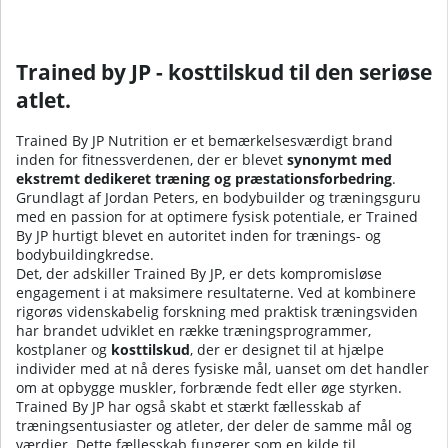
Trained by JP - kosttilskud til den seriøse
atlet.
Trained By JP Nutrition er et bemærkelsesværdigt brand
inden for fitnessverdenen, der er blevet
synonymt med
ekstremt dedikeret træning og præstationsforbedring
.
Grundlagt af Jordan Peters, en bodybuilder og træningsguru
med en passion for at optimere fysisk potentiale, er Trained
By JP hurtigt blevet en autoritet inden for trænings- og
bodybuildingkredse.
Det, der adskiller Trained By JP, er dets kompromisløse
engagement i at maksimere resultaterne. Ved at kombinere
rigorøs videnskabelig forskning med praktisk træningsviden
har brandet udviklet en række træningsprogrammer,
kostplaner og
kosttilskud
, der er designet til at hjælpe
individer med at nå deres fysiske mål, uanset om det handler
om at opbygge muskler, forbrænde fedt eller øge styrken.
Trained By JP har også skabt et stærkt fællesskab af
træningsentusiaster og atleter, der deler de samme mål og
værdier. Dette fællesskab fungerer som en kilde til