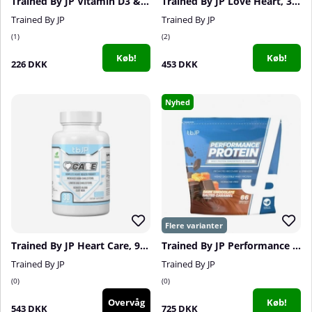
Trained By JP Vitamin D3 & K2, 60 caps
Trained By JP Love Heart, 30 serv.
Trained By JP
Trained By JP
1
2
Køb!
Køb!
226 DKK
453 DKK
Nyhed
Trained By JP Heart Care, 90 caps
Trained By JP Performance Protein, 2 kg
Trained By JP
Trained By JP
0
0
Overvåg
Køb!
543 DKK
725 DKK