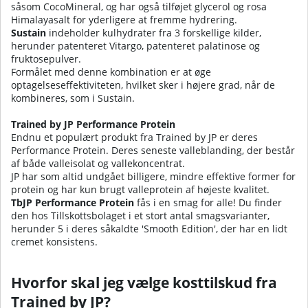
såsom CocoMineral, og har også tilføjet glycerol og rosa
Himalayasalt for yderligere at fremme hydrering.
Sustain
indeholder kulhydrater fra 3 forskellige kilder,
herunder patenteret Vitargo, patenteret palatinose og
fruktosepulver.
Formålet med denne kombination er at øge
optagelseseffektiviteten, hvilket sker i højere grad, når de
kombineres, som i Sustain.
Trained by JP Performance Protein
Endnu et populært produkt fra Trained by JP er deres
Performance Protein. Deres seneste valleblanding, der består
af både valleisolat og vallekoncentrat.
JP har som altid undgået billigere, mindre effektive former for
protein og har kun brugt valleprotein af højeste kvalitet.
TbJP Performance Protein
fås i en smag for alle! Du finder
den hos Tillskottsbolaget i et stort antal smagsvarianter,
herunder 5 i deres såkaldte 'Smooth Edition', der har en lidt
cremet konsistens.
Hvorfor skal jeg vælge kosttilskud fra
Trained by JP?