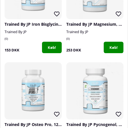
Trained By JP Iron Bisglycinate, 60 caps
Trained By JP Magnesium, 120 caps
Trained By JP
Trained By JP
0
0
Køb!
Køb!
153 DKK
253 DKK
Trained By JP Osteo Pro, 120 caps
Trained By JP Pycnogenol, 30 caps