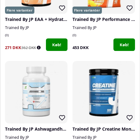
Trained By JP EAA + Hydration, 30 serv.
Trained By JP Performance Fuel, 40 serv.
Trained By JP
Trained By JP
0
0
Køb!
Køb!
271 DKK
453 DKK
362 DKK
Trained By JP Ashwagandha, 60 caps
Trained By JP Creatine Monohydrate, 500 g
Trained By JP
Trained By JP