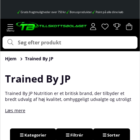
Gratis fragtmuligheder over 750 kr
Bonusprodukter
Point på alle dine køb
Ønskeliste
Antal på ønskes
.
Ind
Anta
.
Hjem
Trained By JP
Trained By JP
Trained By JP Nutrition er et britisk brand, der tilbyder et
bredt udvalg af høj kvalitet, omhyggeligt udvalgte og utroligt
populære kosttilskud. De fokuserer især på dem, der er aktive
Læs mere
inden for bodybuilding- og fitnessindustrien! Grundlæggerne
af dette brand er de konkurrerende bodybuildere Jordan
Peters og Corinne Ingman. Du finder mange af de populære
produkter fra Trained By JP hos os på Tillskottsbolaget!
Kategorier
Filtrér
Sorter