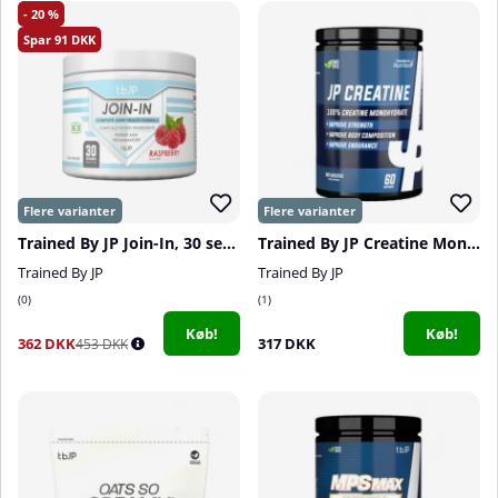
20
91
Trained By JP Join-In, 30 serv.
Trained By JP Creatine Monohydrate, 60 serv.
Trained By JP
Trained By JP
0
1
Køb!
Køb!
362 DKK
317 DKK
453 DKK