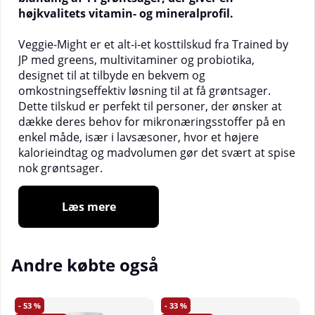
højkvalitets vitamin- og mineralprofil.
Veggie-Might er et alt-i-et kosttilskud fra Trained by
JP med greens, multivitaminer og probiotika,
designet til at tilbyde en bekvem og
omkostningseffektiv løsning til at få grøntsager.
Dette tilskud er perfekt til personer, der ønsker at
dække deres behov for mikronæringsstoffer på en
enkel måde, især i lavsæsoner, hvor et højere
kalorieindtag og madvolumen gør det svært at spise
nok grøntsager.
Veggie-Might har en unik formel med tilsat
Læs mere
probiotika, der fremmer fordøjelsen og bidrager til
forbedret velvære. En velfungerende fordøjelse er
afgørende for at opretholde energiniveauer og
Andre købte også
optimere træningspræstationen. Utilstrækkeligt
indtag af mikronæringsstoffer kan gøre det
vanskeligere at komme sig efter intense
træningspas, men Veggie-Might hjælper med at
53
33