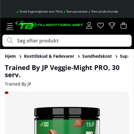
Gratis fragtmuligheder over 750 kr
Bonusprodukter
Point på alle dine køb
Ønskeliste
Antal på ønskes
.
Ind
Anta
.
Hjem
Kosttilskud & Fødevarer
Sundhedskost
Super
Trained By JP Veggie-Might PRO, 30
serv.
Trained By JP
Produktbilleder Trained By JP Veggie-Might PRO, 30 serv.