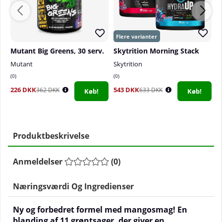
Mutant Big Greens, 30 serv.
Skytrition Morning Stack
F
Mutant
Skytrition
F
0
0
5
226 DKK
543 DKK
2
362 DKK
633 DKK
Køb!
Køb!
Produktbeskrivelse
Anmeldelser
(
0
)
Næringsværdi Og Ingredienser
Ny og forbedret formel med mangosmag! En
blanding af 11 grøntsager, der giver en