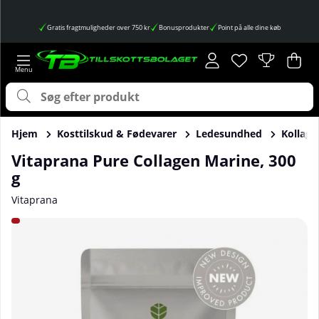
Gratis fragtmuligheder over 750 kr
Bonusprodukter
Point på alle dine køb
Ønskeliste
Antal på ønskes
.
Ind
Anta
.
Hjem
Kosttilskud & Fødevarer
Ledesundhed
Kollage
Vitaprana Pure Collagen Marine, 300
g
Vitaprana
Produktbilleder Vitaprana Pure Collagen Marine, 300 g