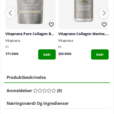
Vitaprana Pure Collagen Bovine, 350 g
Vitaprana Collagen Marine, 100 caps
Vitaprana
Vitaprana
V
1
0
0
171 DKK
253 DKK
2
Køb!
Køb!
Produktbeskrivelse
Anmeldelser
(
0
)
Næringsværdi Og Ingredienser