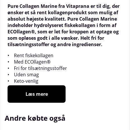
Pure Collagen Marine fra Vitaprana er til dig, der
ønsker et så rent kollagenprodukt som mulig af
absolut højeste kvalitett. Pure Collagen Marine
indeholder hydrolyseret fiskekollagen i form af
ECOllagen®, som er let for kroppen at optage og
som opløses godt i alle væsker. Helt fri for
tilsætningsstoffer og andre ingredienser.
• Rent fiskekollagen
• Med ECOllagen®
• Fri for tilsætningsstoffer
• Uden smag
• Keto-venlig
• Genanvendelig emballage
Læs mere
God for hud, led og bindevæv
Kollagen er hovedproteinet i kroppens bindevæv,
Andre købte også
sener, ledbånd, brusk og hud. Kollagen findes i
næsten hele kroppen. Vi får noget kollagen gennem