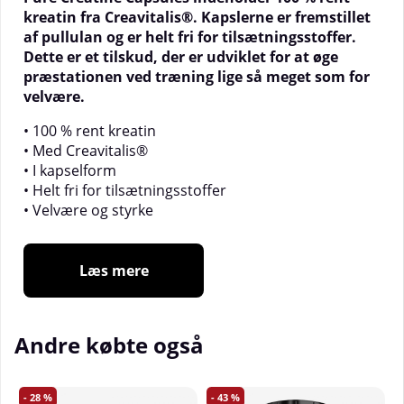
kreatin fra Creavitalis®. Kapslerne er fremstillet
af pullulan og er helt fri for tilsætningsstoffer.
Dette er et tilskud, der er udviklet for at øge
præstationen ved træning lige så meget som for
velvære.
• 100 % rent kreatin
• Med Creavitalis®
• I kapselform
• Helt fri for tilsætningsstoffer
• Velvære og styrke
Et kreatin for dit velvære
Læs mere
Kreatin er et naturligt forekommende stof i
kroppen. Vi producerer altid en vis mængde kreatin,
men får det også gennem maden, som udgør en
Andre købte også
vigtig kilde. Kreatin findes kun i animalske
produkter, hvorfor et kreatintilskud ofte er
værdifuldt, hvis man vælger en vegetarisk eller
28
43