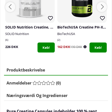
SOLID Nutrition Creatine, 150 mega caps
BioTechUSA Creatine PH-X, 90 caps
SOLID Nutrition
BioTechUSA
S
6
2
0
226 DKK
162 DKK
2
190 DKK
Køb!
Køb!
Produktbeskrivelse
Anmeldelser
(
0
)
Næringsværdi Og Ingredienser
Pure Creatine Capsules indeholder 100 % rent