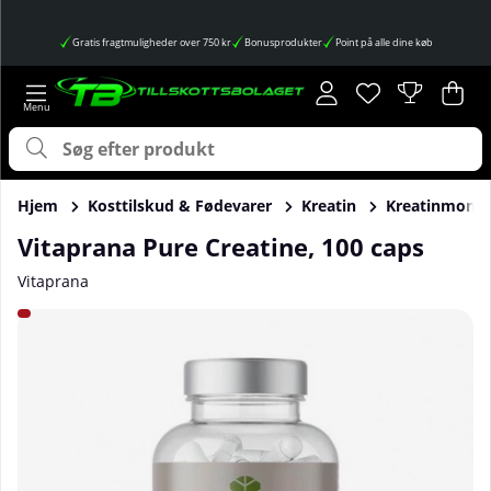
Gratis fragtmuligheder over 750 kr
Bonusprodukter
Point på alle dine køb
Ønskeliste
Antal på ønskes
.
Ind
Anta
.
Hjem
Kosttilskud & Fødevarer
Kreatin
Kreatinmono
Vitaprana Pure Creatine, 100 caps
Vitaprana
Produktbilleder Vitaprana Pure Creatine, 100 caps