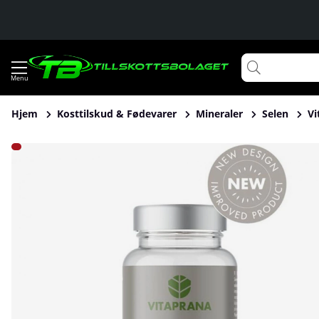
Hjem
Kosttilskud & Fødevarer
Mineraler
Selen
Vi
Produktbilleder Vitaprana Selenium 200 mcg, 110 caps