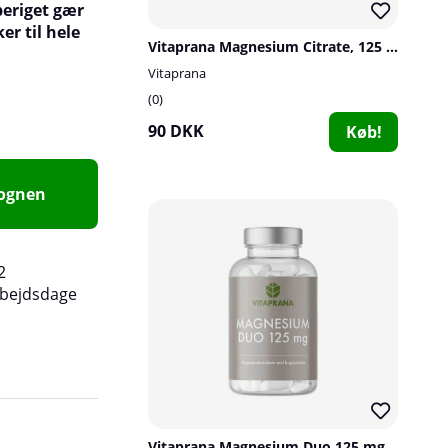
beriget gær
er til hele
Vitaprana Magnesium Citrate, 125 mg, 100 caps
Vitaprana
0
90 DKK
Køb!
vognen
2
rbejdsdage
Vitaprana Magnesium Duo 125 mg, 100 caps