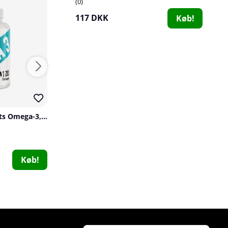
0
46
117 DKK
Køb!
Swedish Supplements Omega-3, 120 caps
SOLID Nutrition Vitamin C, 90 caps
SOLID Nutrition
Swedish Supple
0
5
44 DKK
270 DKK
Køb!
Køb!
90 DKK
Holistic Magnesium 120 mg, 90 caps
Holistic
0
153 DKK
Køb!