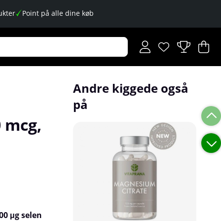
kter
Point på alle dine køb
Ønskeliste
Antal på ønskese
.
I
An
.
Andre kiggede også
på
 mcg,
00 μg selen