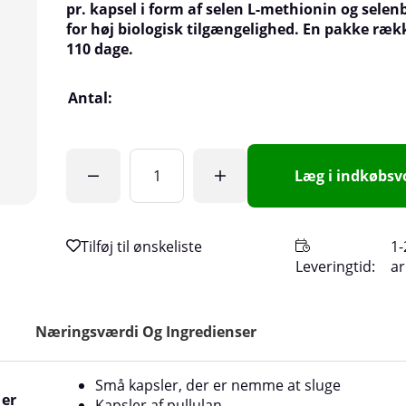
pr. kapsel i form af selen L-methionin og selen
for høj biologisk tilgængelighed. En pakke rækk
110 dage.
Antal:
Læg i indkøbs
1-
Leveringtid:
a
Næringsværdi Og Ingredienser
Små kapsler, der er nemme at sluge
 er
Kapsler af pullulan