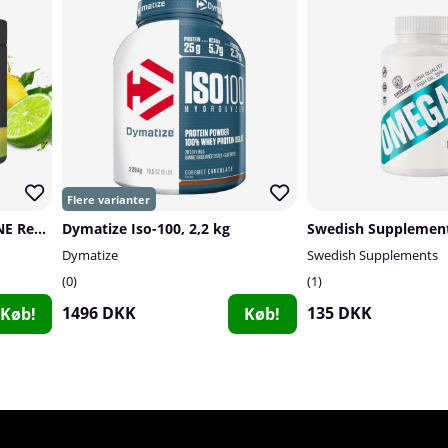
SOLID Nutrition BLACK LINE Rehydrate, 270 g
Dymatize Iso-100, 2,2 kg
Dymatize
Swedish Supplements
0
1
1496 DKK
135 DKK
Køb!
Køb!