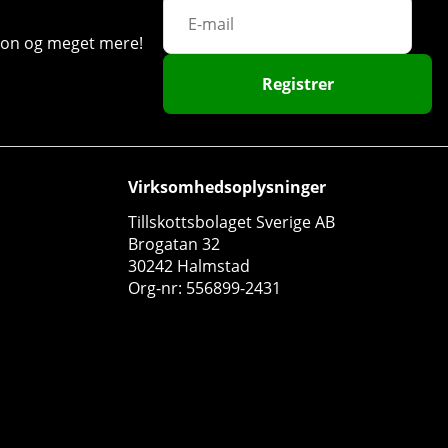
ation og meget mere!
33
Registrer
45
Virksomhedsoplysninger
Tillskottsbolaget Sverige AB
Brogatan 32
30242 Halmstad
Org-nr: 556899-2431
Delta Nutrition Magnesium, 100 caps
Delta Nutrition
0
90 DKK
Køb!
135 DKK