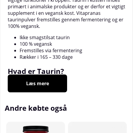
vigtige funktioner i kroppen. Taurin i kosten findes
primært i animalske produkter og er derfor et vigtigt
supplement i en vegansk kost. Vitapranas
taurinpulver fremstilles gennem fermentering og er
100% vegansk.
Ikke smagstilsat taurin
100 % vegansk
Fremstilles via fermentering
Rækker i 165 – 330 dage
Hvad er Taurin?
Læs mere
Taurin, eller 2-aminoethansulfonsyre, er en organisk
syre, der er et derivat af aminosyren cystein. Det
blev først opdaget i galden fra en okse og har siden
vist sig at være en vigtig del af den menneskelige
Andre købte også
fysiologi. Taurin syntetiseres i kroppen fra
methionin og cystein, med vitamin B6 som en
nødvendig kofaktor for denne proces.