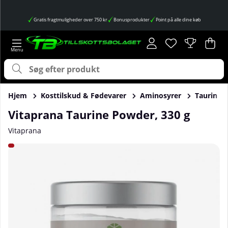
Gratis fragtmuligheder over 750 kr
Bonusprodukter
Point på alle dine køb
Ønskeliste
Antal på ønskes
.
Ind
Anta
.
Hjem
Kosttilskud & Fødevarer
Aminosyrer
Taurin
Vitaprana Taurine Powder, 330 g
Vitaprana
Produktbilleder Vitaprana Taurine Powder, 330 g