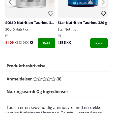
SOLID Nutrition Taurine, 320 g
Star Nutrition Taurine, 320 g
SOLID Nutrition
Star Nutrition
O
0
0
0
81 DKK
135 DKK
1
153 DKK
Køb!
Køb!
Produktbeskrivelse
Anmeldelser
(
0
)
Næringsværdi Og Ingredienser
Taurin er en svovlholdig aminosyre med en række