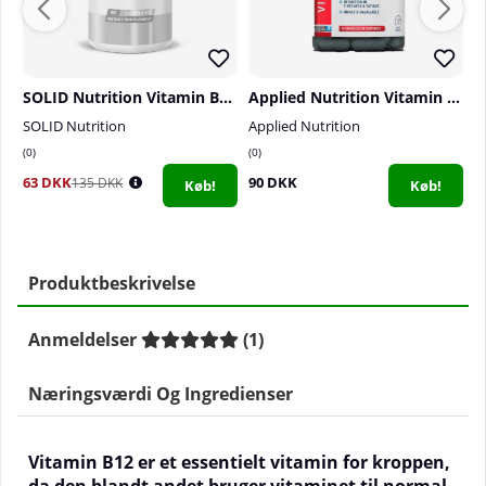
SOLID Nutrition Vitamin B12, 90 caps
Applied Nutrition Vitamin B12, 90 caps
SOLID Nutrition
Applied Nutrition
S
0
0
0
63 DKK
90 DKK
1
135 DKK
Køb!
Køb!
Produktbeskrivelse
Anmeldelser
(
1
)
Næringsværdi Og Ingredienser
Vitamin B12 er et essentielt vitamin for kroppen,