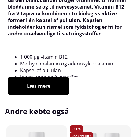
da den blandt andet bruger vitaminet til normal
bloddannelse og til nervesystemet. Vitamin B12
fra Vitaprana kombinerer to biologisk aktive
former i én kapsel af pullulan. Kapslen
indeholder kun rismel som fyldstof og er fri for
andre unødvendige tilsætningsstoffer.
1 000 µg vitamin B12
Methylcobalamin og adenosylcobalamin
Kapsel af pullulan
Ingen unødige fyldstoffer
Genanvendelig emballage
Læs mere
Et livsvigtigt vitamin
Andre købte også
Vitamin B12 er ikke et vitamin, som kroppen selv kan
producere, det skal i stedet indtages via maden.
11
Vitamin B12 bidrager til normal funktion af
19