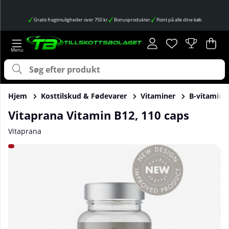
Gratis fragtmuligheder over 750 kr
Bonusprodukter
Point på alle dine køb
Ønskeliste
Antal på ønskes
.
Ind
Anta
.
Hjem
Kosttilskud & Fødevarer
Vitaminer
B-vitamin
Vitaprana Vitamin B12, 110 caps
Vitaprana
Produktbilleder Vitaprana Vitamin B12, 110 caps