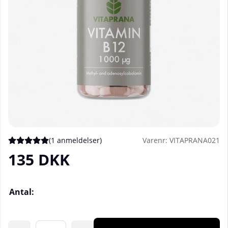
(
1 anmeldelser
)
Varenr:
VITAPRANA021
Gennemsnitlig vurdering 5 ud af 5 Antal vurderinger 1
135
DKK
Antal: