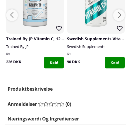
Trained By JP Vitamin C, 120 caps
Swedish Supplements Vitamin C 500, 60 caps
S
Trained By JP
Swedish Supplements
S
0
0
0
226 DKK
90 DKK
2
Køb!
Køb!
Produktbeskrivelse
Anmeldelser
(
0
)
Næringsværdi Og Ingredienser