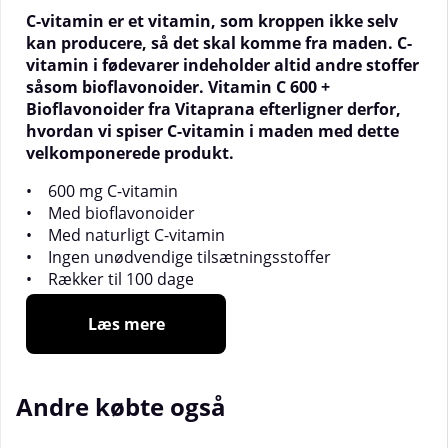
C-vitamin er et vitamin, som kroppen ikke selv
kan producere, så det skal komme fra maden. C-
vitamin i fødevarer indeholder altid andre stoffer
såsom bioflavonoider. Vitamin C 600 +
Bioflavonoider fra Vitaprana efterligner derfor,
hvordan vi spiser C-vitamin i maden med dette
velkomponerede produkt.
• 600 mg C-vitamin
• Med bioflavonoider
• Med naturligt C-vitamin
• Ingen unødvendige tilsætningsstoffer
• Rækker til 100 dage
Immunforsvar og oxidativ stress
Læs mere
Mange pattedyr kan fremstille deres daglige behov
for C-vitamin, men mennesker skiller sig ud ved, at vi
Andre købte også
fuldstændig mangler den evne. Vi skal derfor få
tilstrækkelige mængder C-vitamin hver dag gennem