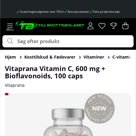
Gratis fragtmuligheder over 750 kr
Bonusprodukter
Point på alle dine køb
Ønskeliste
Antal på ønskes
.
Ind
Anta
.
Hjem
Kosttilskud & Fødevarer
Vitaminer
C-vitamin
Vitaprana Vitamin C, 600 mg +
Bioflavonoids, 100 caps
Vitaprana
Produktbilleder Vitaprana Vitamin C, 600 mg + Bioflavonoid