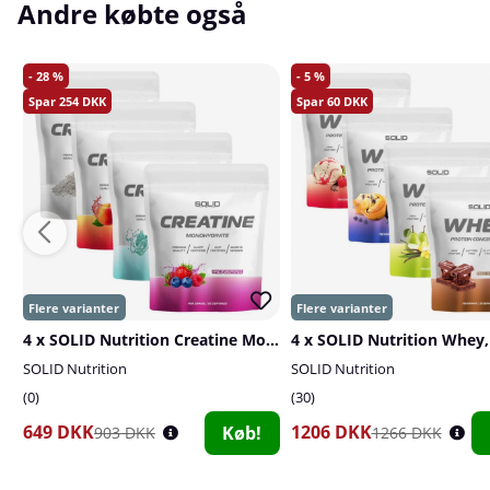
Andre købte også
28
5
254
60
4 x SOLID Nutrition Creatine Monohydrate, 400 g
4 x SOLID Nutrition Whey,
SOLID Nutrition
SOLID Nutrition
0
30
649 DKK
1206 DKK
Køb!
903 DKK
1266 DKK