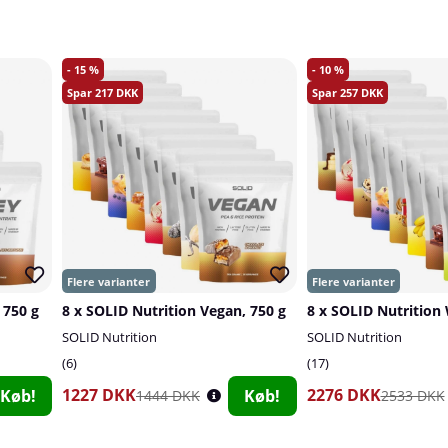
15
10
217
257
 750 g
8 x SOLID Nutrition Vegan, 750 g
8 x SOLID Nutrition
SOLID Nutrition
SOLID Nutrition
6
17
1227 DKK
2276 DKK
Køb!
Køb!
1444 DKK
2533 DKK