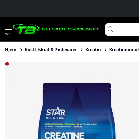
Hjem
Kosttilskud & Fødevarer
Kreatin
Kreatinmono
Produktbilleder Star Nutrition Creatine Monohydrate, 500 