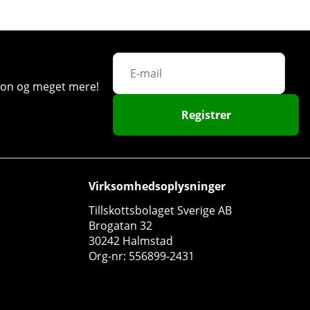
ation og meget mere!
Registrer
Virksomhedsoplysninger
Swedish Supplements Creatine Monohydrate, 500 g
Tillskottsbolaget Sverige AB
Brogatan 32
Swedish Supplements
30242 Halmstad
0
Org-nr: 556899-2431
235 DKK
Køb!