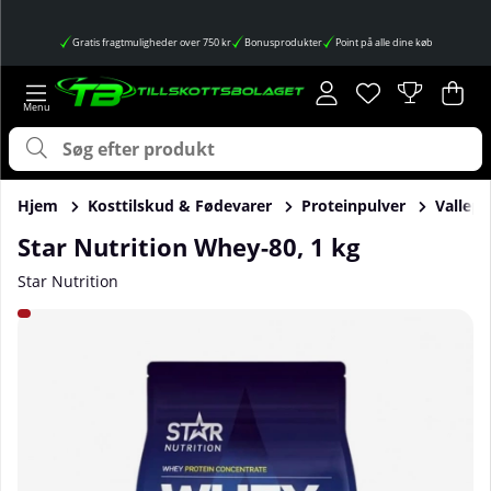
Gratis fragtmuligheder over 750 kr
Bonusprodukter
Point på alle dine køb
Ønskeliste
Antal på ønskes
.
Ind
Anta
.
Hjem
Kosttilskud & Fødevarer
Proteinpulver
Vallepr
Star Nutrition Whey-80, 1 kg
Star Nutrition
Produktbilleder Star Nutrition Whey-80, 1 kg