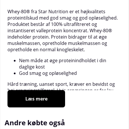
Whey-80® fra Star Nutrition er et højkvalitets
proteintilskud med god smag og god opløselighed.
Produktet består af 100% ultrafiltreret og
instantiseret valleprotein koncentrat. Whey-80®
indeholder protein. Protein bidrager til at øge
muskelmassen, opretholde muskelmassen og
opretholde en normal knogleskelet.
Nem måde at øge proteinindholdet i din
daglige kost
God smag og opløselighed
Hård træning, uanset sport, kræver en bevidst og
høj ernæringstilførsel. Hvis ernæringen er for lav,
begynder kroppen at nedbryde muskelmassen i
Læs mere
stedet for at opbygge og komme sig. Især protein er
vigtigt at opretholde på et højt niveau for en aktiv
livsstil, da proteiner består af aminosyrer, der er
Andre købte også
ansvarlige for at opbygge musklerne og støtte
muskelgendannelsen.