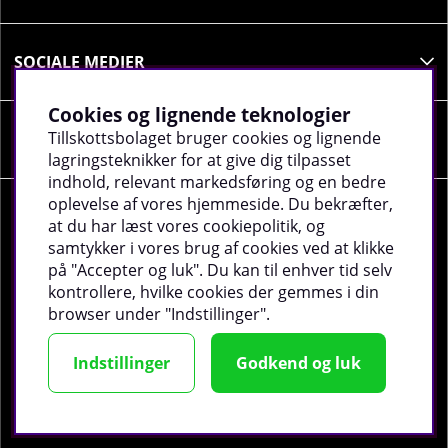
er beregnet til sunde personer over 18 år. Hvis du er
gravid, ammende, lider af sygdom eller tager
medicin, skal du altid konsultere en læge, inden du
SOCIALE MEDIER
bruger produktet.
Cookies og lignende teknologier
Tillskottsbolaget bruger cookies og lignende
VIRKSOMHEDSOPLYSNINGER
lagringsteknikker for at give dig tilpasset
indhold, relevant markedsføring og en bedre
oplevelse af vores hjemmeside. Du bekræfter,
at du har læst vores cookiepolitik, og
samtykker i vores brug af cookies ved at klikke
på "Accepter og luk". Du kan til enhver tid selv
©
2026 tillskottsbolaget.dk. Vi bruger cookies -
Læs
kontrollere, hvilke cookies der gemmes i din
mere
.
browser under "Indstillinger".
Indstillinger
Godkend og luk