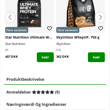
Star Nutrition Ultimate Whey Protein, 1 kg
Skytrition WheyUP, 750 g
Star Nutrition
Skytrition
S
2
12
0
407 DKK
362 DKK
3
Køb!
Køb!
Produktbeskrivelse
Anmeldelser
(
9
)
Næringsværdi Og Ingredienser