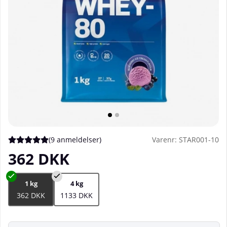
(
9 anmeldelser
)
Varenr:
STAR001-10
Gennemsnitlig vurdering 5 ud af 5 Antal vurderinger 9
362
DKK
1 kg
4 kg
362 DKK
1133 DKK