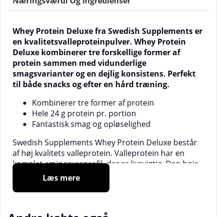
Næringsværdi Og Ingredienser
Whey Protein Deluxe fra Swedish Supplements er
en kvalitetsvalleproteinpulver. Whey Protein
Deluxe kombinerer tre forskellige former af
protein sammen med vidunderlige
smagsvarianter og en dejlig konsistens. Perfekt
til både snacks og efter en hård træning.
Kombinerer tre former af protein
Hele 24 g protein pr. portion
Fantastisk smag og opløselighed
Swedish Supplements Whey Protein Deluxe består
af høj kvalitets valleprotein. Valleprotein har en
komplet aminosyreprofil, der er livsvigtig. Den høje
kvalitet af valle gør det til en af de mest
Læs mere
fremtrædende proteintyper, når atleter vælger
protein. Det er i dag veldokumenteret, at protein
bidrager til at øge muskelmassen, så vær