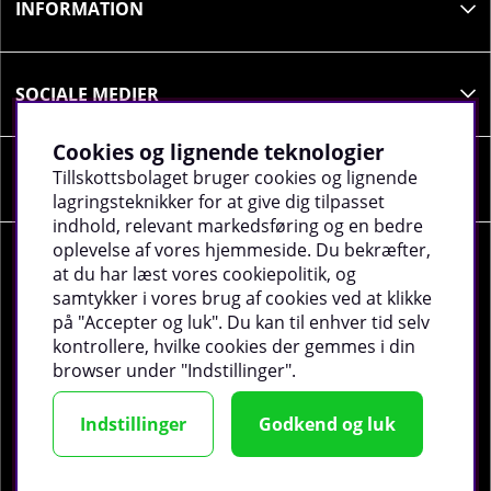
INFORMATION
SOCIALE MEDIER
Cookies og lignende teknologier
Tillskottsbolaget bruger cookies og lignende
VIRKSOMHEDSOPLYSNINGER
lagringsteknikker for at give dig tilpasset
indhold, relevant markedsføring og en bedre
oplevelse af vores hjemmeside. Du bekræfter,
at du har læst vores cookiepolitik, og
samtykker i vores brug af cookies ved at klikke
på "Accepter og luk". Du kan til enhver tid selv
©
2026 tillskottsbolaget.dk. Vi bruger cookies -
Læs
kontrollere, hvilke cookies der gemmes i din
mere
.
browser under "Indstillinger".
Indstillinger
Godkend og luk