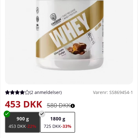
(
2 anmeldelser
)
Varenr:
SS869454-1
Gennemsnitlig vurdering 4 ud af 5 Antal vurderinger 2
453
DKK
580
DKK
900 g
1800 g
453 DKK
-22%
725 DKK
-33%