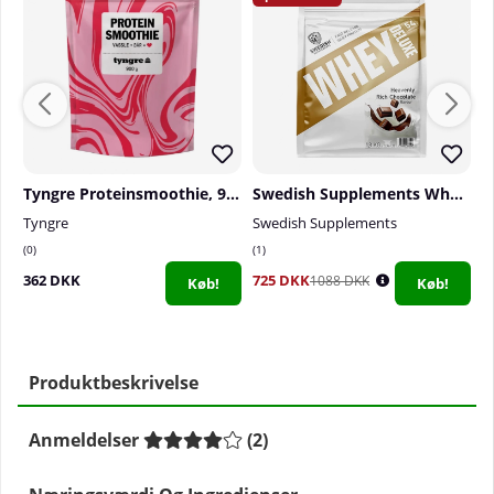
Tyngre Proteinsmoothie, 900 g
Swedish Supplements Whey Deluxe, 1800 g
P
Tyngre
Swedish Supplements
P
0
1
0
362 DKK
725 DKK
7
1088 DKK
Køb!
Køb!
Produktbeskrivelse
Anmeldelser
(
2
)