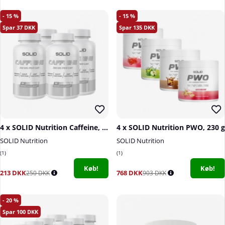
15
15
37
135
4 x SOLID Nutrition Caffeine, 90 caps
4 x SOLID Nutrition PWO, 230 g
SOLID Nutrition
SOLID Nutrition
1
1
Køb!
Køb!
213 DKK
768 DKK
250 DKK
903 DKK
20
100