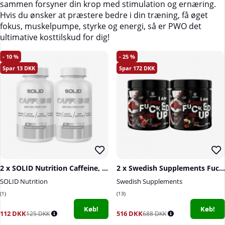
sammen forsyner din krop med stimulation og ernæring.
Hvis du ønsker at præstere bedre i din træning, få øget
fokus, muskelpumpe, styrke og energi, så er PWO det
ultimative kosttilskud for dig!
10
25
13
172
2 x SOLID Nutrition Caffeine, 90 caps
2 x Swedish Supplements Fucked Up Joker Edition, 300 g
SOLID Nutrition
Swedish Supplements
1
13
Køb!
Køb!
112 DKK
516 DKK
125 DKK
688 DKK