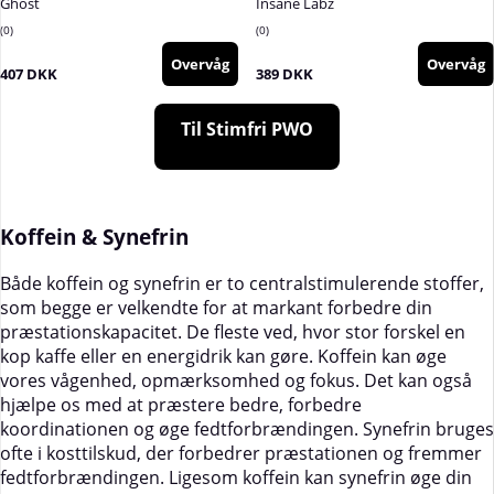
Ghost
Insane Labz
0
0
Overvåg
Overvåg
407 DKK
389 DKK
Til Stimfri PWO
Koffein & Synefrin
Både koffein og synefrin er to centralstimulerende stoffer,
som begge er velkendte for at markant forbedre din
præstationskapacitet. De fleste ved, hvor stor forskel en
kop kaffe eller en energidrik kan gøre. Koffein kan øge
vores vågenhed, opmærksomhed og fokus. Det kan også
hjælpe os med at præstere bedre, forbedre
koordinationen og øge fedtforbrændingen. Synefrin bruges
ofte i kosttilskud, der forbedrer præstationen og fremmer
fedtforbrændingen. Ligesom koffein kan synefrin øge din