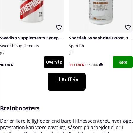
Swedish Supplements Synephrine, 90 caps
Sportlab Synephrine Boost, 100 tabs
Swedish Supplements
Sportlab
1
0
Overvåg
Køb!
90 DKK
117 DKK
135 DKK
Til Koffein
Brainboosters
Der er flere lejligheder end bare i fitnesscenteret, hvor øget
præstation kan være gavnligt, såsom på arbejdet eller i