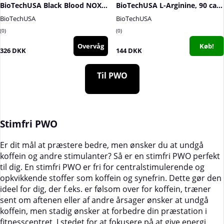
BioTechUSA Black Blood NOX+, 330 g
BioTechUSA L-Arginine, 90 caps
BioTechUSA
BioTechUSA
0
0
Overvåg
Køb!
326 DKK
144 DKK
Til PWO
Stimfri PWO
Er dit mål at præstere bedre, men ønsker du at undgå
koffein og andre stimulanter? Så er en stimfri PWO perfekt
til dig. En stimfri PWO er fri for centralstimulerende og
opkvikkende stoffer som koffein og synefrin. Dette gør den
ideel for dig, der f.eks. er følsom over for koffein, træner
sent om aftenen eller af andre årsager ønsker at undgå
koffein, men stadig ønsker at forbedre din præstation i
fitnesscentret. I stedet for at fokusere på at give energi,