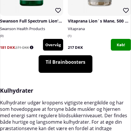
Swanson Full Spectrum Lion's Mane Mushroom, 500 mg, 60 caps
Vitaprana Lion´s Mane, 500 mg, 100 caps
Swanson Health Products
Vitaprana
0
1
Overvåg
Køb!
181 DKK
217 DKK
271 DKK
Til Brainboosters
Kulhydrater
Kulhydrater udgør kroppens vigtigste energikilde og har
som hovedopgave at forsyne både muskler og hjernen
med energi samt regulere blodsukkerniveauet. Der findes
både hurtige og langsomme kulhydrater. For at øge din
præstationsevne kan det være en fordel at indtage