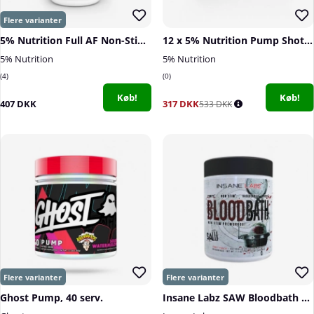
5% Nutrition Full AF Non-Stim Pre-Workout, 370 g
12 x 5% Nutrition Pump Shot, 59 ml
5% Nutrition
5% Nutrition
4
0
Køb!
Køb!
407 DKK
317 DKK
533 DKK
Ghost Pump, 40 serv.
Insane Labz SAW Bloodbath Pump PWO, 40 serv.