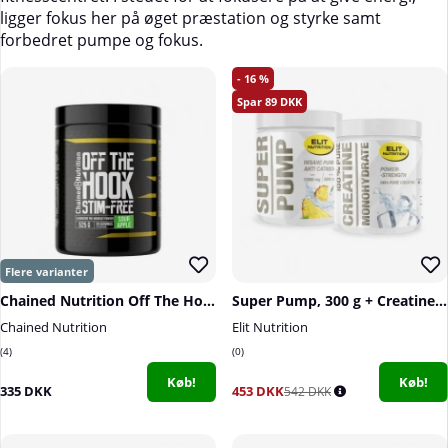
ligger fokus her på øget præstation og styrke samt
forbedret pumpe og fokus.
16
89
Chained Nutrition Off The Hook Stim Free, 525 g
Super Pump, 300 g + Creatine Monohydrate, 300 g
Chained Nutrition
Elit Nutrition
4
0
Køb!
Køb!
335 DKK
453 DKK
542 DKK