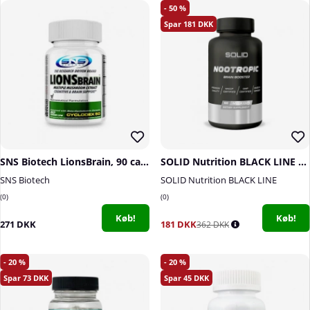
50
181
SNS Biotech LionsBrain, 90 caps
SOLID Nutrition BLACK LINE Nootropic, 100 mega caps
SNS Biotech
SOLID Nutrition BLACK LINE
0
0
Køb!
Køb!
271 DKK
181 DKK
362 DKK
20
20
73
45