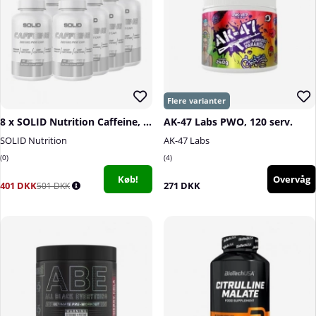
8 x SOLID Nutrition Caffeine, 90 caps
AK-47 Labs PWO, 120 serv.
SOLID Nutrition
AK-47 Labs
0
4
Køb!
Overvåg
401 DKK
271 DKK
501 DKK