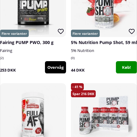
Fairing PUMP PWO, 300 g
5% Nutrition Pump Shot, 59 ml
Fairing
5% Nutrition
2
0
Overvåg
Køb!
253 DKK
44 DKK
41
216