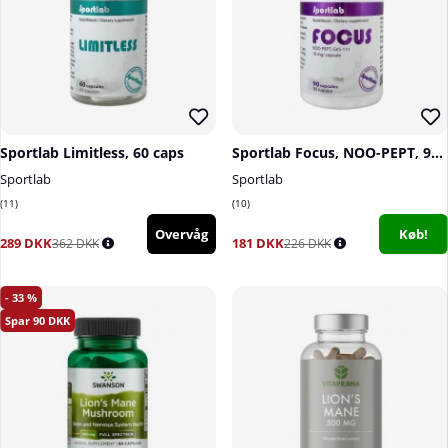
Sportlab Limitless, 60 caps
Sportlab Focus, NOO-PEPT, 90 caps
Sportlab
Sportlab
11
10
Overvåg
Køb!
289 DKK
181 DKK
362 DKK
226 DKK
33
90