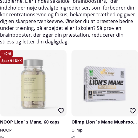
studierne. Der findes såkaldte "brainboosters," der
indeholder nøje udvalgte ingredienser, som forbedrer din
koncentrationsevne og fokus, bekæmper træthed og giver
dig en skarpere tænkeevne. Ønsker du at præstere bedre
under træning, på arbejdet eller i skolen? Så prøv en
brainbooster, der øger din præstation, reducerer din
stress og letter din dagligdag.
40
91
NOOP Lion´s Mane, 60 caps
Olimp Lion´s Mane Mushroom, 60 caps
NOOP
Olimp
0
0