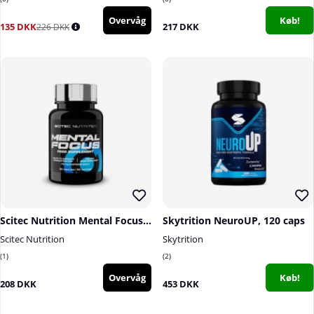
Overvåg
Køb!
135 DKK
217 DKK
226 DKK
Scitec Nutrition Mental Focus, 90 caps
Skytrition NeuroUP, 120 caps
Scitec Nutrition
Skytrition
1
2
Overvåg
Køb!
208 DKK
453 DKK