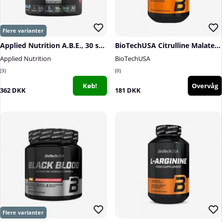
Applied Nutrition A.B.E., 30 serv.
BioTechUSA Citrulline Malate, 90 caps
Applied Nutrition
BioTechUSA
3
0
Køb!
Overvåg
362 DKK
181 DKK